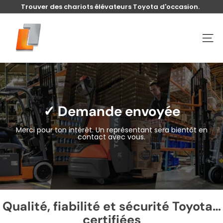
Passer
Trouver des chariots élévateurs Toyota d'occasion.
au
Diaporama
contenu
U
Pause
s
NAVI
e
d
t
o
y
✓
Demande envoyée
o
t
Merci pour ton intérêt. Un représentant sera bientôt en
contact avec vous.
a
l
i
f
t
Qualité, fiabilité et sécurité Toyota…
certifiées