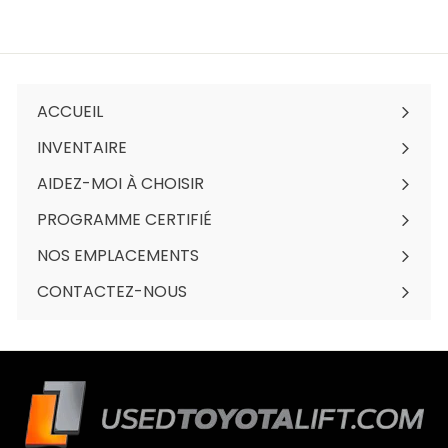
ACCUEIL
INVENTAIRE
Ouvrir
le
AIDEZ-MOI À CHOISIR
menu
PROGRAMME CERTIFIÉ
NOS EMPLACEMENTS
Ouvrir
le
CONTACTEZ-NOUS
menu